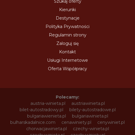
Szukaj oferty
Kierunki
Destynacje
Polityka Prywatności
Regulamin strony
Zaloguj się
Kontakt
Usługi Internetowe
Oferta Współpracy
Polecamy:
austria-winieta.pl
austriawinieta.pl
bilet-autostradowy.pl
bilety-autostradowe.pl
bulgariawienieta.pl
bulgariawinieta.pl
bulharskadalnice.com
cenawiniety.pl
cenywiniet.pl
chorwacjawinieta.pl
czechy-winieta.pl
czechywinieta.pl
czechywiniety.pl