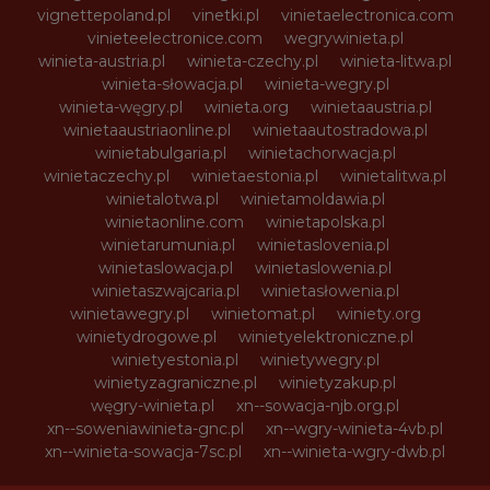
vignettepoland.pl
vinetki.pl
vinietaelectronica.com
vinieteelectronice.com
wegrywinieta.pl
winieta-austria.pl
winieta-czechy.pl
winieta-litwa.pl
winieta-słowacja.pl
winieta-wegry.pl
winieta-węgry.pl
winieta.org
winietaaustria.pl
winietaaustriaonline.pl
winietaautostradowa.pl
winietabulgaria.pl
winietachorwacja.pl
winietaczechy.pl
winietaestonia.pl
winietalitwa.pl
winietalotwa.pl
winietamoldawia.pl
winietaonline.com
winietapolska.pl
winietarumunia.pl
winietaslovenia.pl
winietaslowacja.pl
winietaslowenia.pl
winietaszwajcaria.pl
winietasłowenia.pl
winietawegry.pl
winietomat.pl
winiety.org
winietydrogowe.pl
winietyelektroniczne.pl
winietyestonia.pl
winietywegry.pl
winietyzagraniczne.pl
winietyzakup.pl
węgry-winieta.pl
xn--sowacja-njb.org.pl
xn--soweniawinieta-gnc.pl
xn--wgry-winieta-4vb.pl
xn--winieta-sowacja-7sc.pl
xn--winieta-wgry-dwb.pl