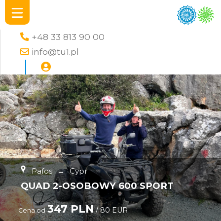
+48 33 813 90 00
info@tu1.pl
Pafos
→
Cypr
QUAD 2-OSOBOWY 600 SPORT
347 PLN
/ 80 EUR
Cena od