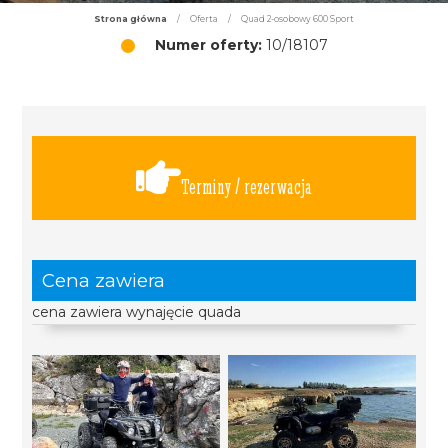
Strona główna
/
Oferta
/
Quad 2-osobowy 600 Sport
Numer oferty:
10/18107
Terminy / rezerwacja
Cena zawiera
cena zawiera wynajęcie quada