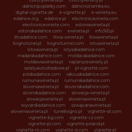
dalnicnipoplatky.com
dalnicniznamka.eu
digital-vignette.de
e-vignette.pl
e-winieta.eu
edalnice.org
edalnice.pl
electronicavinieta.com
electroniceviniete.com
estoniawinieta.pl
estonskadalnice.com
ewinieta.pl
info365.pl
litvadalnice.com
litwa-winieta.pl
litwawinieta.pl
livignotunel.pl
livignotunnel.com
lotvawinieta.pl
lotwawinieta.pl
lotysskadalnice.com
madarskadalnice.com
moldavskadalnice.com
moldawiawinieta.pl
najtanszewiniety.pl
oplatyautostradowe.pl
pl-vignette.com
polskadalnice.com
rakouskadalnice.com
rumuniawinieta.pl
rumunskadalnice.com
sloveniawinieta.pl
slovenskadalnice.com
slovinskadalnice.com
slowacja-winieta.pl
slowacjawinieta.pl
sloweniawinieta.pl
svycarskadalnice.com
szwajcariawinieta.pl
słoweniawinieta.pl
tunellivigno.pl
vignette-at.com
vignette-bg.com
vignette-cz.com
vignette-pl.com
vignette-poland.pl
vignette-ro.com
vignette-si.com
vignette.pl